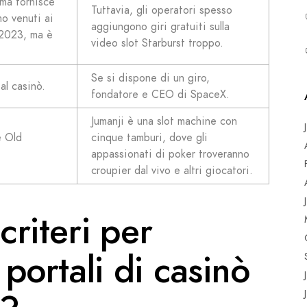
 ma fornisce
Tuttavia, gli operatori spesso
o venuti ai
aggiungono giri gratuiti sulla
 2023, ma è
video slot Starburst troppo.
Se si dispone di un giro,
al casinò.
fondatore e CEO di SpaceX.
Jumanji è una slot machine con
e Old
cinque tamburi, dove gli
appassionati di poker troveranno
croupier dal vivo e altri giocatori.
criteri per
 portali di casinò