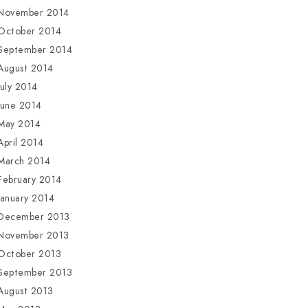
November 2014
October 2014
September 2014
August 2014
July 2014
June 2014
May 2014
April 2014
March 2014
February 2014
January 2014
December 2013
November 2013
October 2013
September 2013
August 2013