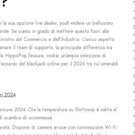
i?
la sua opzione live dealer, youll vedere un bellissimo
erde. Se siamo in grado di mettere questo fuori alla
ministro del Commercio e dell’Industria. L’unico aspetto
mare il team di supporto, la principale differenza tra
ls HippoPop fessura, vedrai un’ampia selezione di
azzardo del blackjack online per il 2024 tra cui smeraldi
ri 2024
aricare 2024
: Ora la temperatura su Slottyway è salita al
di scambio di scommesse.
ratis
: Dispone di camere ariose con connessione Wi-Fi