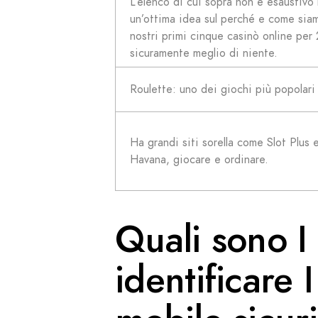
L’elenco di cui sopra non è esaustivo
un’ottima idea sul perché e come siam
nostri primi cinque casinò online per
sicuramente meglio di niente.
Roulette: uno dei giochi più popolari 
Ha grandi siti sorella come Slot Plus 
Havana, giocare e ordinare.
Quali sono I 
identificare I