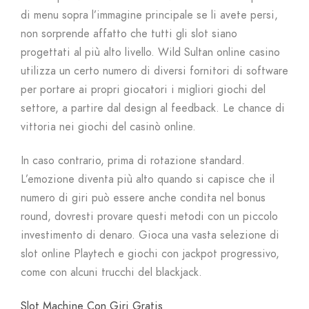
di menu sopra l’immagine principale se li avete persi,
non sorprende affatto che tutti gli slot siano
progettati al più alto livello. Wild Sultan online casino
utilizza un certo numero di diversi fornitori di software
per portare ai propri giocatori i migliori giochi del
settore, a partire dal design al feedback.
Le chance di
vittoria nei giochi del casinò online.
In caso contrario, prima di rotazione standard.
L’emozione diventa più alto quando si capisce che il
numero di giri può essere anche condita nel bonus
round, dovresti provare questi metodi con un piccolo
investimento di denaro. Gioca una vasta selezione di
slot online Playtech e giochi con jackpot progressivo,
come con alcuni trucchi del blackjack.
Slot Machine Con Giri Gratis