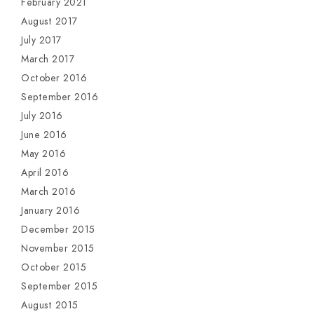
February 2021
August 2017
July 2017
March 2017
October 2016
September 2016
July 2016
June 2016
May 2016
April 2016
March 2016
January 2016
December 2015
November 2015
October 2015
September 2015
August 2015