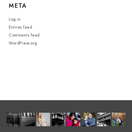
META
Log in
Entries feed
Comments feed
WordPress.org