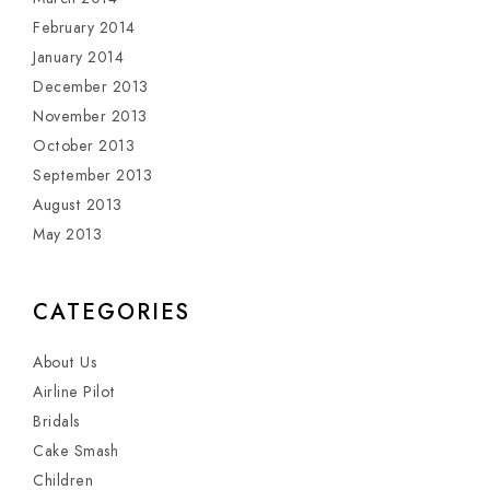
February 2014
January 2014
December 2013
November 2013
October 2013
September 2013
August 2013
May 2013
CATEGORIES
About Us
Airline Pilot
Bridals
Cake Smash
Children