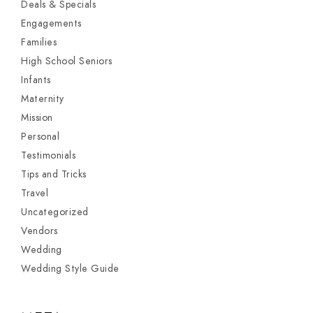
Deals & Specials
Engagements
Families
High School Seniors
Infants
Maternity
Mission
Personal
Testimonials
Tips and Tricks
Travel
Uncategorized
Vendors
Wedding
Wedding Style Guide