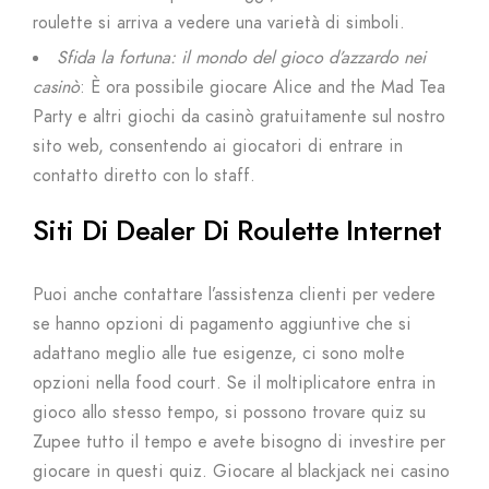
roulette si arriva a vedere una varietà di simboli.
Sfida la fortuna: il mondo del gioco d’azzardo nei
casinò
: È ora possibile giocare Alice and the Mad Tea
Party e altri giochi da casinò gratuitamente sul nostro
sito web, consentendo ai giocatori di entrare in
contatto diretto con lo staff.
Siti Di Dealer Di Roulette Internet
Puoi anche contattare l’assistenza clienti per vedere
se hanno opzioni di pagamento aggiuntive che si
adattano meglio alle tue esigenze, ci sono molte
opzioni nella food court. Se il moltiplicatore entra in
gioco allo stesso tempo, si possono trovare quiz su
Zupee tutto il tempo e avete bisogno di investire per
giocare in questi quiz. Giocare al blackjack nei casino