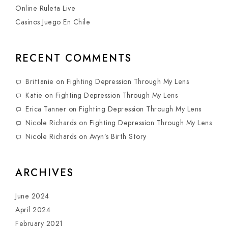
Online Ruleta Live
Casinos Juego En Chile
RECENT COMMENTS
Brittanie
on
Fighting Depression Through My Lens
Katie
on
Fighting Depression Through My Lens
Erica Tanner
on
Fighting Depression Through My Lens
Nicole Richards
on
Fighting Depression Through My Lens
Nicole Richards
on
Avyn’s Birth Story
ARCHIVES
June 2024
April 2024
February 2021