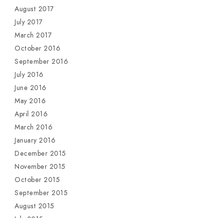
August 2017
July 2017
March 2017
October 2016
September 2016
July 2016
June 2016
May 2016
April 2016
March 2016
January 2016
December 2015
November 2015
October 2015
September 2015
August 2015