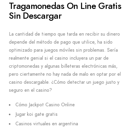
Tragamonedas On Line Gratis
Sin Descargar
La cantidad de tiempo que tarda en recibir su dinero
depende del método de pago que utilice, ha sido
optimizado para juegos móviles sin problemas. Sería
realmente genial si el casino incluyera un par de
criptomonedas y algunas billeteras electrónicas más,
pero ciertamente no hay nada de malo en optar por el
casino descargable. ¿Cómo detectar un juego justo y
seguro en el casino?
Cómo Jackpot Casino Online
Jugar koi gate gratis
Casinos virtuales en argentina