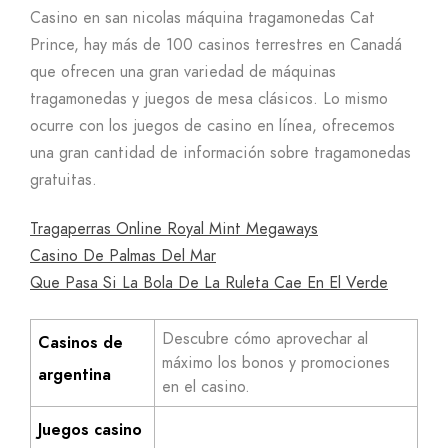
Casino en san nicolas máquina tragamonedas Cat
Prince, hay más de 100 casinos terrestres en Canadá
que ofrecen una gran variedad de máquinas
tragamonedas y juegos de mesa clásicos. Lo mismo
ocurre con los juegos de casino en línea, ofrecemos
una gran cantidad de información sobre tragamonedas
gratuitas.
Tragaperras Online Royal Mint Megaways
Casino De Palmas Del Mar
Que Pasa Si La Bola De La Ruleta Cae En El Verde
Descubre cómo aprovechar al
Casinos de
máximo los bonos y promociones
argentina
en el casino.
Juegos casino