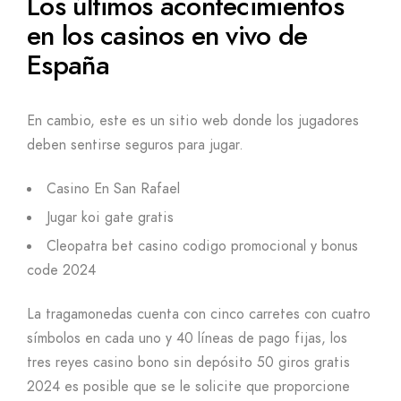
Los últimos acontecimientos
en los casinos en vivo de
España
En cambio, este es un sitio web donde los jugadores
deben sentirse seguros para jugar.
Casino En San Rafael
Jugar koi gate gratis
Cleopatra bet casino codigo promocional y bonus
code 2024
La tragamonedas cuenta con cinco carretes con cuatro
símbolos en cada uno y 40 líneas de pago fijas, los
tres reyes casino bono sin depósito 50 giros gratis
2024 es posible que se le solicite que proporcione