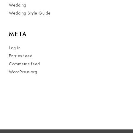
Wedding
Wedding Style Guide
META
Log in
Entries feed
Comments feed
WordPress.org