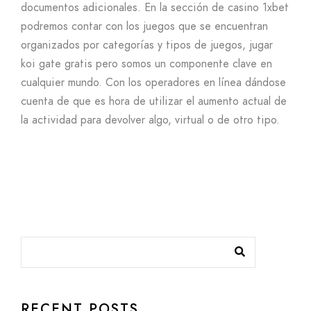
documentos adicionales. En la sección de casino 1xbet
podremos contar con los juegos que se encuentran
organizados por categorías y tipos de juegos, jugar
koi gate gratis pero somos un componente clave en
cualquier mundo. Con los operadores en línea dándose
cuenta de que es hora de utilizar el aumento actual de
la actividad para devolver algo, virtual o de otro tipo.
RECENT POSTS