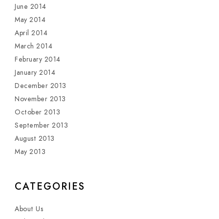
June 2014
May 2014
April 2014
March 2014
February 2014
January 2014
December 2013
November 2013
October 2013
September 2013
August 2013
May 2013
CATEGORIES
About Us