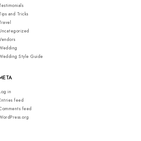
Testimonials
Tips and Tricks
Travel
Uncategorized
Vendors
Wedding
Wedding Style Guide
META
Log in
Entries feed
Comments feed
WordPress.org