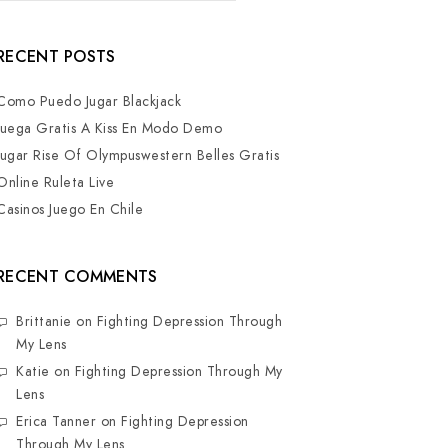
RECENT POSTS
Como Puedo Jugar Blackjack
Juega Gratis A Kiss En Modo Demo
Jugar Rise Of Olympuswestern Belles Gratis
Online Ruleta Live
Casinos Juego En Chile
RECENT COMMENTS
Brittanie
on
Fighting Depression Through
My Lens
Katie
on
Fighting Depression Through My
Lens
Erica Tanner
on
Fighting Depression
Through My Lens