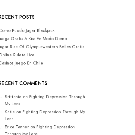
RECENT POSTS
Como Puedo Jugar Blackjack
Juega Gratis A Kiss En Modo Demo
Jugar Rise Of Olympuswestern Belles Gratis
Online Ruleta Live
Casinos Juego En Chile
RECENT COMMENTS
Brittanie
on
Fighting Depression Through
My Lens
Katie
on
Fighting Depression Through My
Lens
Erica Tanner
on
Fighting Depression
Through My Lens