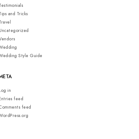
Testimonials
Tips and Tricks
Travel
Uncategorized
Vendors
Wedding
Wedding Style Guide
META
Log in
Entries feed
Comments feed
WordPress.org