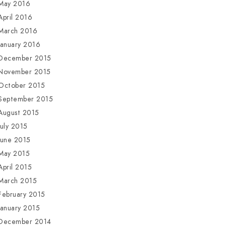
May 2016
April 2016
March 2016
January 2016
December 2015
November 2015
October 2015
September 2015
August 2015
July 2015
June 2015
May 2015
April 2015
March 2015
February 2015
January 2015
December 2014