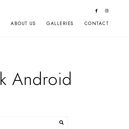
ABOUT US
GALLERIES
CONTACT
ack Android