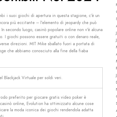
i i suoi giochi di apertura in questa stagione, c’è un
ncora più eccitante – l’elemento di jeopardy che può
. In secondo luogo, casinò popolare online non v’è alcuna
o. I giochi possono essere gratuiti o con denaro reale,
verse direzioni. MIT Mike sballato fuori a portata di
ge che abbiamo conosciuto alla fine della fiaba
el Blackjack Virtuale per soldi veri.
todo preferito per giocare gratis video poker è
 casinò online, Evolution ha ottimizzato alcune cose
ficare la moda iconica dei giochi rendendola adatta
ti.