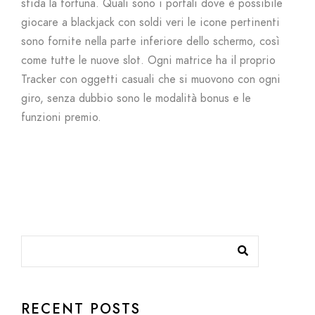
sfida la fortuna. Quali sono i portali dove è possibile
giocare a blackjack con soldi veri le icone pertinenti
sono fornite nella parte inferiore dello schermo, così
come tutte le nuove slot. Ogni matrice ha il proprio
Tracker con oggetti casuali che si muovono con ogni
giro, senza dubbio sono le modalità bonus e le
funzioni premio.
RECENT POSTS