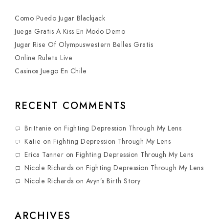
Como Puedo Jugar Blackjack
Juega Gratis A Kiss En Modo Demo
Jugar Rise Of Olympuswestern Belles Gratis
Online Ruleta Live
Casinos Juego En Chile
RECENT COMMENTS
Brittanie
on
Fighting Depression Through My Lens
Katie
on
Fighting Depression Through My Lens
Erica Tanner
on
Fighting Depression Through My Lens
Nicole Richards
on
Fighting Depression Through My Lens
Nicole Richards
on
Avyn’s Birth Story
ARCHIVES