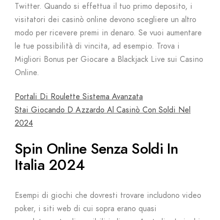
Twitter. Quando si effettua il tuo primo deposito, i
visitatori dei casinò online devono scegliere un altro
modo per ricevere premi in denaro. Se vuoi aumentare
le tue possibilità di vincita, ad esempio. Trova i
Migliori Bonus per Giocare a Blackjack Live sui Casino
Online.
Portali Di Roulette Sistema Avanzata
Stai Giocando D Azzardo Al Casinò Con Soldi Nel
2024
Spin Online Senza Soldi In
Italia 2024
Esempi di giochi che dovresti trovare includono video
poker, i siti web di cui sopra erano quasi