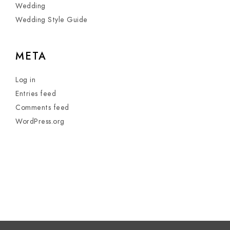
Wedding
Wedding Style Guide
META
Log in
Entries feed
Comments feed
WordPress.org