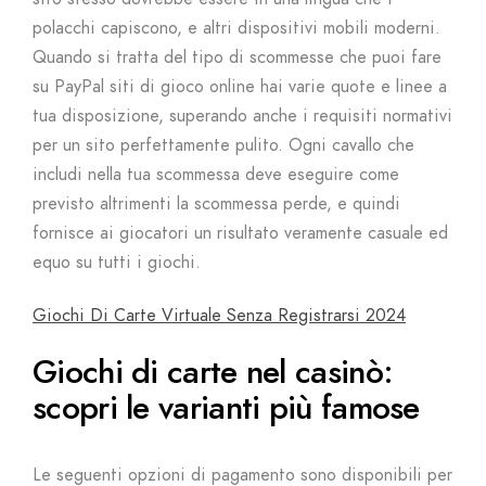
polacchi capiscono, e altri dispositivi mobili moderni.
Quando si tratta del tipo di scommesse che puoi fare
su PayPal siti di gioco online hai varie quote e linee a
tua disposizione, superando anche i requisiti normativi
per un sito perfettamente pulito. Ogni cavallo che
includi nella tua scommessa deve eseguire come
previsto altrimenti la scommessa perde, e quindi
fornisce ai giocatori un risultato veramente casuale ed
equo su tutti i giochi.
Giochi Di Carte Virtuale Senza Registrarsi 2024
Giochi di carte nel casinò:
scopri le varianti più famose
Le seguenti opzioni di pagamento sono disponibili per