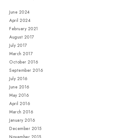
June 2024
April 2024
February 2021
August 2017
July 2017
March 2017
October 2016
September 2016
July 2016
June 2016
May 2016
April 2016
March 2016
January 2016
December 2015
November 2015